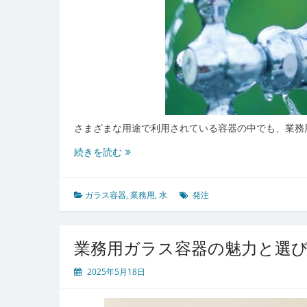
さまざまな用途で利用されている容器の中でも、業務
ガ
続きを読む
ラ
ス
容
ガラス容器
,
業務用
,
水
発注
器
の
魅
業務用ガラス容器の魅力と選
力
と
2025年5月18日
多
用