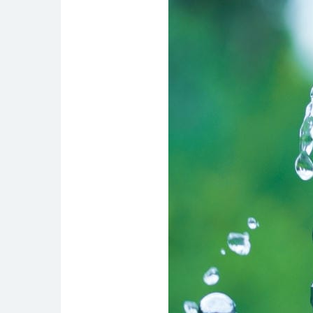
可
能
性