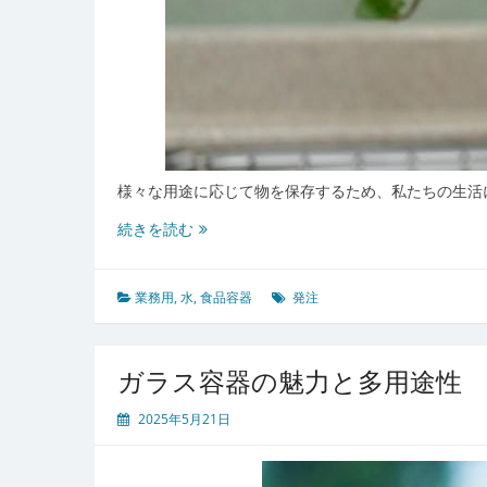
様々な用途に応じて物を保存するため、私たちの生活
ガ
続きを読む
ラ
ス
容
業務用
,
水
,
食品容器
発注
器
の
魅
ガラス容器の魅力と多用途性
力
と
2025年5月21日
未
来
の