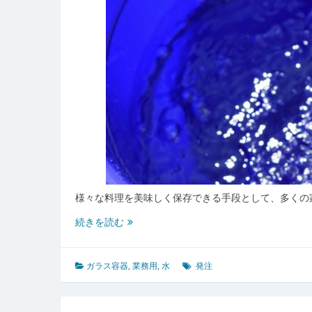
様々な料理を美味しく保存できる手段として、多くの
ガ
続きを読む
ラ
ス
容
ガラス容器
,
業務用
,
水
発注
器
の
魅