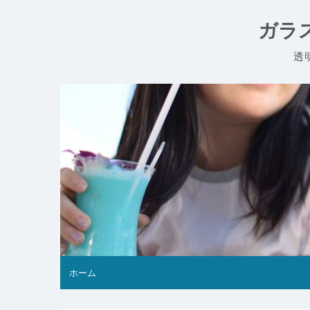
コ
ン
ガラ
テ
ン
透
ツ
へ
ス
キ
ッ
プ
ホーム