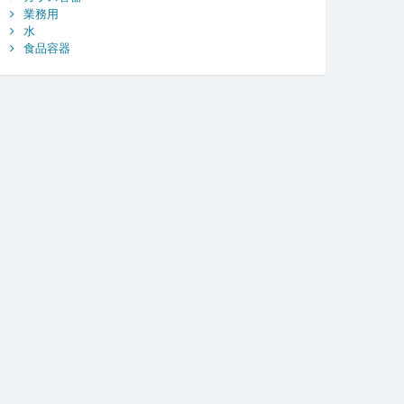
業務用
水
食品容器