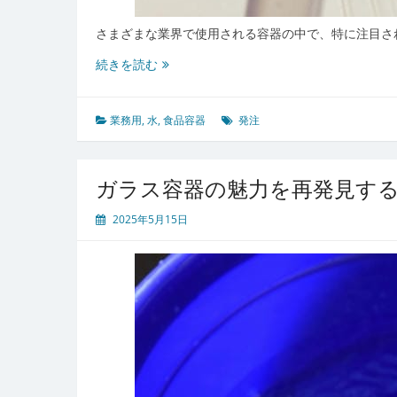
さまざまな業界で使用される容器の中で、特に注目さ
業
続きを読む
務
用
ガ
業務用
,
水
,
食品容器
発注
ラ
ス
容
ガラス容器の魅力を再発見す
器
の
2025年5月15日
魅
力
と
選
び
方