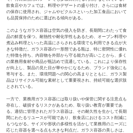
飲食店やカフェでは、料理やデザートの盛り付け、さらには食材
の保存に使用され、ジャムやピクルスといった加工食品において
も品質保持のために選ばれる傾向がある。
このようなガラス容器は空気の侵入を防ぎ、長期間にわたって食
品の鮮度を保つ。耐熱性や耐化学性もあるため、オーブン料理や
煮込み料理といった高温にさらされる環境でも利用できる点が大
きな特徴だ。ガラス容器の一形態である瓶は、特に密閉性に優れ
た特徴を持ち、内容物を外部から守る能力が高いことから、多く
の業務用食材や商品が瓶詰めで流通している。これにより保存性
が向上し、製品の見た目が華やかになるため、ブランド強化にも
寄与する。また、環境問題への関心の高まりとともに、ガラス製
品はリサイクル可能な素材として重要視され、持続可能な選択肢
とされている。
一方で、業務用ガラス容器には取り扱いや保管に関する注意点も
存在し、破損するリスクがあるため、取り扱い教育が重要であ
る。適切に管理されたガラス容器は、その耐久性を生かして長期
間にわたるリユースが可能であり、飲食店におけるコスト削減に
もつながる。サイズや形状の多様性を活かして業務用のニーズに
応じた容器を選べる点も大きな利点だ。ガラス容器の美しさは、