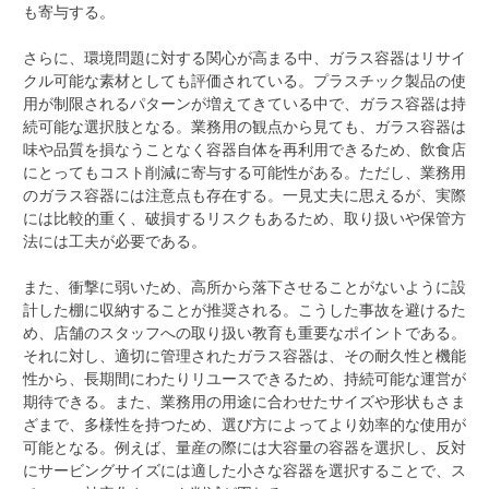
も寄与する。
さらに、環境問題に対する関心が高まる中、ガラス容器はリサイ
クル可能な素材としても評価されている。プラスチック製品の使
用が制限されるパターンが増えてきている中で、ガラス容器は持
続可能な選択肢となる。業務用の観点から見ても、ガラス容器は
味や品質を損なうことなく容器自体を再利用できるため、飲食店
にとってもコスト削減に寄与する可能性がある。ただし、業務用
のガラス容器には注意点も存在する。一見丈夫に思えるが、実際
には比較的重く、破損するリスクもあるため、取り扱いや保管方
法には工夫が必要である。
また、衝撃に弱いため、高所から落下させることがないように設
計した棚に収納することが推奨される。こうした事故を避けるた
め、店舗のスタッフへの取り扱い教育も重要なポイントである。
それに対し、適切に管理されたガラス容器は、その耐久性と機能
性から、長期間にわたりリユースできるため、持続可能な運営が
期待できる。また、業務用の用途に合わせたサイズや形状もさま
ざまで、多様性を持つため、選び方によってより効率的な使用が
可能となる。例えば、量産の際には大容量の容器を選択し、反対
にサービングサイズには適した小さな容器を選択することで、ス