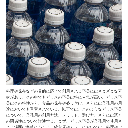
料理や保存などの目的に応じて利用される容器にはさまざまな素
材があり、その中でもガラスの容器は特に人気が高い。
ガラス容
器はその特性から、食品の保存や盛り付け、さらには業務用の用
途においても重宝されている。以下では、このようなガラス容器
について、業務用の利用方法、メリット、選び方、さらには瓶と
の関係性について詳述する。まず、ガラス容器が業務用で使用さ
れる場面は多岐にわたる。飲食店やカフェにおいては、料理やデ