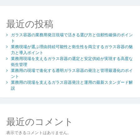
ー
シ
最近の投稿
ョ
ン
ガラス容器の業務用発注現場で活きる選び方と信頼性確保のポイン
ト
業務現場が選ぶ理由持続可能性と衛生性を両立するガラス容器の魅
力と導入ポイント
業務用現場を支えるガラス容器の選定と安定供給が実現する高度な
衛生管理
業務用の現場で進化する透明ガラス容器の発注と管理最適化のポイ
ント
業務用の現場を支えるガラス容器発注と運用の最新スタンダード解
説
最近のコメント
表示できるコメントはありません。