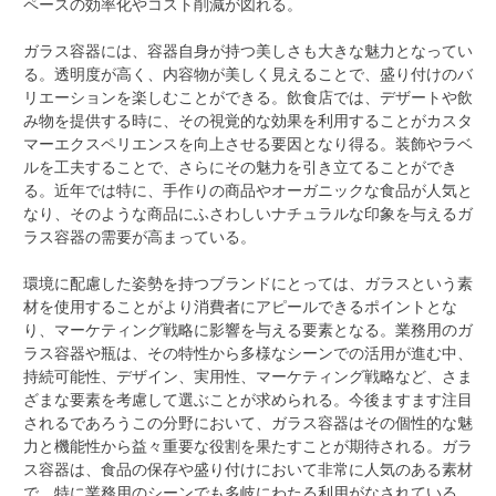
ペースの効率化やコスト削減が図れる。
ガラス容器には、容器自身が持つ美しさも大きな魅力となってい
る。透明度が高く、内容物が美しく見えることで、盛り付けのバ
リエーションを楽しむことができる。飲食店では、デザートや飲
み物を提供する時に、その視覚的な効果を利用することがカスタ
マーエクスペリエンスを向上させる要因となり得る。装飾やラベ
ルを工夫することで、さらにその魅力を引き立てることができ
る。近年では特に、手作りの商品やオーガニックな食品が人気と
なり、そのような商品にふさわしいナチュラルな印象を与えるガ
ラス容器の需要が高まっている。
環境に配慮した姿勢を持つブランドにとっては、ガラスという素
材を使用することがより消費者にアピールできるポイントとな
り、マーケティング戦略に影響を与える要素となる。業務用のガ
ラス容器や瓶は、その特性から多様なシーンでの活用が進む中、
持続可能性、デザイン、実用性、マーケティング戦略など、さま
ざまな要素を考慮して選ぶことが求められる。今後ますます注目
されるであろうこの分野において、ガラス容器はその個性的な魅
力と機能性から益々重要な役割を果たすことが期待される。ガラ
ス容器は、食品の保存や盛り付けにおいて非常に人気のある素材
で、特に業務用のシーンでも多岐にわたる利用がなされている。