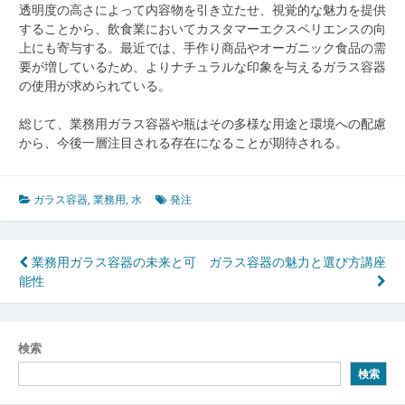
透明度の高さによって内容物を引き立たせ、視覚的な魅力を提供
することから、飲食業においてカスタマーエクスペリエンスの向
上にも寄与する。最近では、手作り商品やオーガニック食品の需
要が増しているため、よりナチュラルな印象を与えるガラス容器
の使用が求められている。
総じて、業務用ガラス容器や瓶はその多様な用途と環境への配慮
から、今後一層注目される存在になることが期待される。
ガラス容器
,
業務用
,
水
発注
投
業務用ガラス容器の未来と可
ガラス容器の魅力と選び方講座
能性
稿
ナ
ビ
検索
検索
ゲ