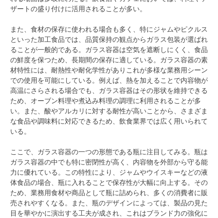
ザートの盛り付けに活用されることが多い。
また、食材の保存に使われる場合も多く、特にジャムやピクルス
といった加工食品では、品質保持の観点からガラス包装が選ばれ
ることが一般的である。ガラス容器は空気を遮断しにくく、食品
の鮮度を保つため、長期間の保存に適している。ガラス容器の素
材特性には、耐熱性や耐化学性がありこれが多様な業務用シーン
での使用を可能にしている。例えば、熱を加えることで内容物が
高温にさらされる場合でも、ガラス容器はその形状を維持できる
ため、オーブン料理や煮込み料理の調理に利用されることが多
い。また、酸やアルカリに対する耐性が高いことから、さまざま
な食品や調味料に対応できるため、飲食業界では広く用いられて
いる。
ここで、ガラス容器の一つの形態である瓶に注目してみる。瓶は
ガラス容器の中でも特に密閉性が高く、内容物を外部から守る能
力に優れている。この特性により、ジャムやウイスキーなどの液
体食品の場合、瓶に入れることで保存性が大幅に向上する。その
ため、業務用食材や商品として瓶に詰められ、多くの消費者に販
売されやすくなる。また、瓶のデザインによっては、製品の見た
目を華やかに演出する工夫が成され、これはブランド力の強化に