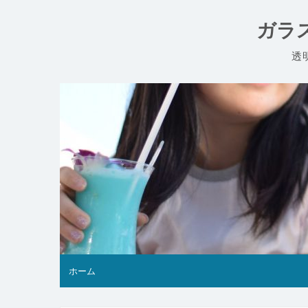
コ
ン
ガラ
テ
ン
透
ツ
へ
ス
キ
ッ
プ
ホーム