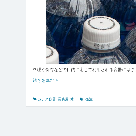
料理や保存などの目的に応じて利用される容器にはさ
ガ
続きを読む
ラ
ス
容
ガラス容器
,
業務用
,
水
発注
器
の
魅
力
と