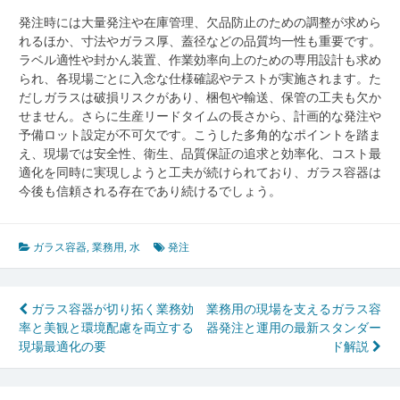
発注時には大量発注や在庫管理、欠品防止のための調整が求めら
れるほか、寸法やガラス厚、蓋径などの品質均一性も重要です。
ラベル適性や封かん装置、作業効率向上のための専用設計も求め
られ、各現場ごとに入念な仕様確認やテストが実施されます。た
だしガラスは破損リスクがあり、梱包や輸送、保管の工夫も欠か
せません。さらに生産リードタイムの長さから、計画的な発注や
予備ロット設定が不可欠です。こうした多角的なポイントを踏ま
え、現場では安全性、衛生、品質保証の追求と効率化、コスト最
適化を同時に実現しようと工夫が続けられており、ガラス容器は
今後も信頼される存在であり続けるでしょう。
ガラス容器
,
業務用
,
水
発注
投
ガラス容器が切り拓く業務効
業務用の現場を支えるガラス容
率と美観と環境配慮を両立する
器発注と運用の最新スタンダー
稿
現場最適化の要
ド解説
ナ