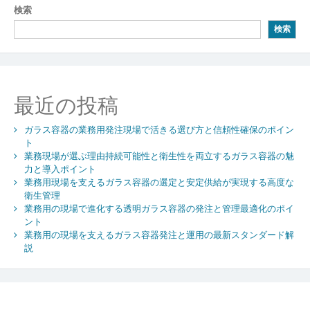
ビ
検索
ゲ
検索
ー
シ
ョ
最近の投稿
ン
ガラス容器の業務用発注現場で活きる選び方と信頼性確保のポイン
ト
業務現場が選ぶ理由持続可能性と衛生性を両立するガラス容器の魅
力と導入ポイント
業務用現場を支えるガラス容器の選定と安定供給が実現する高度な
衛生管理
業務用の現場で進化する透明ガラス容器の発注と管理最適化のポイ
ント
業務用の現場を支えるガラス容器発注と運用の最新スタンダード解
説