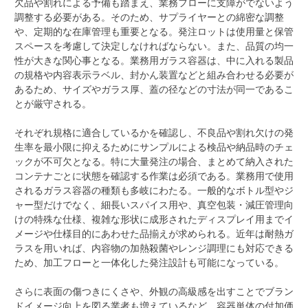
欠品や割れによる予備も踏まえ、業務フローに支障がでないよう
調整する必要がある。そのため、サプライヤーとの綿密な調整
や、定期的な在庫管理も重要となる。発注ロットは使用量と保管
スペースを考慮して決定しなければならない。また、品質の均一
性が大きな関心事となる。業務用ガラス容器は、中に入れる製品
の規格や内容表示ラベル、封かん装置などと組み合わせる必要が
あるため、サイズやガラス厚、蓋の径などの寸法が同一であるこ
とが厳守される。
それぞれ規格に適合しているかを確認し、不良品や割れ欠けの発
生率を最小限に抑えるためにサンプルによる検品や納品時のチェ
ックが不可欠となる。特に大量発注の場合、まとめて納入された
コンテナごとに状態を確認する作業は必須である。業務用で使用
されるガラス容器の種類も多岐にわたる。一般的なボトル型やジ
ャー型だけでなく、細長いスパイス用や、真空包装・減圧管理向
けの特殊な仕様、複雑な形状に成形されたディスプレイ用までイ
メージや仕様目的にあわせた品揃えが求められる。近年は耐熱ガ
ラスを用いれば、内容物の加熱殺菌やレンジ調理にも対応できる
ため、加工フローと一体化した発注設計も可能になっている。
さらに表面の傷つきにくさや、外観の高級感を出すことでブラン
ドイメージ向上を図る業者も増えているなど、容器単体の付加価