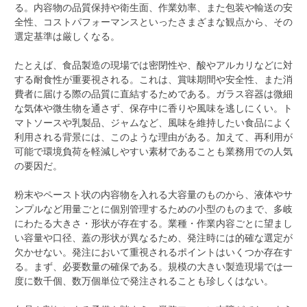
る。内容物の品質保持や衛生面、作業効率、また包装や輸送の安
全性、コストパフォーマンスといったさまざまな観点から、その
選定基準は厳しくなる。
たとえば、食品製造の現場では密閉性や、酸やアルカリなどに対
する耐食性が重要視される。これは、賞味期間や安全性、また消
費者に届ける際の品質に直結するためである。ガラス容器は微細
な気体や微生物を通さず、保存中に香りや風味を逃しにくい。ト
マトソースや乳製品、ジャムなど、風味を維持したい食品によく
利用される背景には、このような理由がある。加えて、再利用が
可能で環境負荷を軽減しやすい素材であることも業務用での人気
の要因だ。
粉末やペースト状の内容物を入れる大容量のものから、液体やサ
ンプルなど用量ごとに個別管理するための小型のものまで、多岐
にわたる大きさ・形状が存在する。業種・作業内容ごとに望まし
い容量や口径、蓋の形状が異なるため、発注時には的確な選定が
欠かせない。発注において重視されるポイントはいくつか存在す
る。まず、必要数量の確保である。規模の大きい製造現場では一
度に数千個、数万個単位で発注されることも珍しくはない。