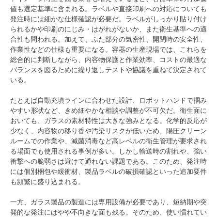
値も選定基準に含まれる。ラベルや直接印刷への対応についても
発注時には細かな仕様確認が必要だ。ラベルがしっかり貼り付け
られるかや印刷のにじみ・はがれがないか、また衛生基準への適
合性も問われる。加えて、ふた部分の気密性、開閉時の安全性、
作業性などの仕様も重要になる。容器の生産現場では、これらを
総合的に判断しながら、内容物保護と作業効率、コストの最適な
バランスを図るために繰り返しテストや協議を重ねて決定されて
いる。
たとえば自動充填ラインに合わせた設計、ロボットハンドで掴み
やすい形状など、きめ細やかな相談や調整が不可欠だ。衛生面に
おいても、ガラスの素材特性は大きな強みとなる。化学的反応が
少なく、内容物の移り香や汚染リスクが低いため、陽圧クリーン
ルームでの作業や、滅菌消毒など高レベルの衛生管理が要求され
る場面でも使用される事例が多い。しかし輸送時の割れや、強い
衝撃への脆弱さは避けて通れない課題である。このため、発注時
には個別梱包や緩衝材、製品ラベルの破損確認といった追加要件
も頻繁に盛り込まれる。
一方、ガラス製品の製造には専用設備が必要であり、短納期や突
発的な発注にはやや不向きな面も残る。そのため、使い慣れてい