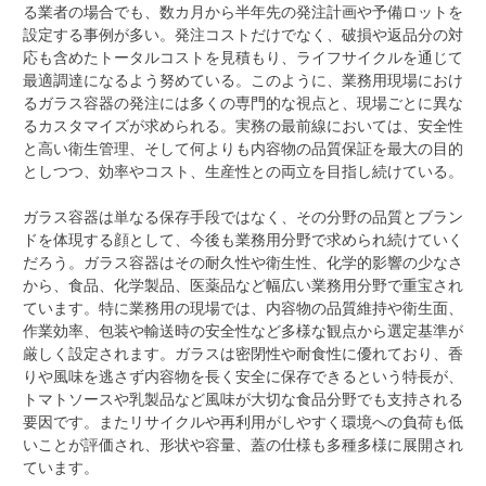
る業者の場合でも、数カ月から半年先の発注計画や予備ロットを
設定する事例が多い。発注コストだけでなく、破損や返品分の対
応も含めたトータルコストを見積もり、ライフサイクルを通じて
最適調達になるよう努めている。このように、業務用現場におけ
るガラス容器の発注には多くの専門的な視点と、現場ごとに異な
るカスタマイズが求められる。実務の最前線においては、安全性
と高い衛生管理、そして何よりも内容物の品質保証を最大の目的
としつつ、効率やコスト、生産性との両立を目指し続けている。
ガラス容器は単なる保存手段ではなく、その分野の品質とブラン
ドを体現する顔として、今後も業務用分野で求められ続けていく
だろう。ガラス容器はその耐久性や衛生性、化学的影響の少なさ
から、食品、化学製品、医薬品など幅広い業務用分野で重宝され
ています。特に業務用の現場では、内容物の品質維持や衛生面、
作業効率、包装や輸送時の安全性など多様な観点から選定基準が
厳しく設定されます。ガラスは密閉性や耐食性に優れており、香
りや風味を逃さず内容物を長く安全に保存できるという特長が、
トマトソースや乳製品など風味が大切な食品分野でも支持される
要因です。またリサイクルや再利用がしやすく環境への負荷も低
いことが評価され、形状や容量、蓋の仕様も多種多様に展開され
ています。